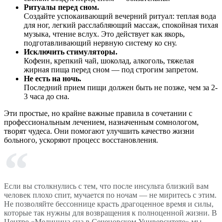
Ритуалы перед сном.
Создайте успокаивающий вечерний ритуал: теплая вода
для ног, легкий расслабляющий массаж, спокойная тихая
музыка, чтение вслух. Это действует как якорь,
подготавливающий нервную систему ко сну.
Исключить стимуляторы.
Кофеин, крепкий чай, шоколад, алкоголь, тяжелая
жирная пища перед сном — под строгим запретом.
Не есть на ночь.
Последний прием пищи должен быть не позже, чем за 2-
3 часа до сна.
Эти простые, но крайне важные правила в сочетании с
профессиональным лечением, назначенным сомнологом,
творят чудеса. Они помогают улучшить качество жизни
больного, ускоряют процесс восстановления.
Если вы столкнулись с тем, что после инсульта близкий вам
человек плохо спит, мучается по ночам — не миритесь с этим.
Не позволяйте бессоннице красть драгоценное время и силы,
которые так нужны для возвращения к полноценной жизни. В
Центре «Медицина сна в Сеченовском Университете» мы