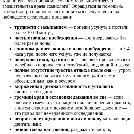
Как понять, что проблемы со сном у больного требуют
вмешательства врача-сомнолога? Обращаться за помощью,
чтобы быстро и хорошо восстановиться следует, если вы
наблюдаете следующие признаки:
трудности с засыпанием
— попыки усунуть в постели
более 30-60 минут;
частые ночные пробуждения
— сон прерывается 3 и
более раз за ночь;
слишком раннее окончательное пробуждение
— в 3-4
часа утра, после чего уснуть уже не получается;
поверхностный, чуткий сон
— человек просыпается от
малейшего шороха, сон неглубокий, не дающий отдыха;
полное отсутствие чувства отдыха после сна
— утром
чувствуешь себя таким же уставшим, разбитым и
обессиленным, как и вечером;
выраженная дневная сонливость и усталость
—
клонит в сон днем;
громкий храп и остановки дыхания во сне
— если
близкие замечают, что пациент во сне перестает дышать,
а потом с громким всхрапом возобновляет дыхание —
это повод для немедленного обследования;
неприятные ощущения в ногах в покое,
заставляющие
двигать ими;
резкая смена настроения,
раздражительность,