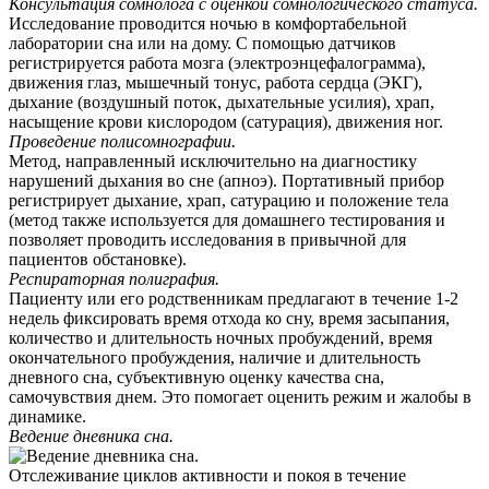
Консультация сомнолога с оценкой сомнологического статуса.
Исследование проводится ночью в комфортабельной
лаборатории сна или на дому. С помощью датчиков
регистрируется работа мозга (электроэнцефалограмма),
движения глаз, мышечный тонус, работа сердца (ЭКГ),
дыхание (воздушный поток, дыхательные усилия), храп,
насыщение крови кислородом (сатурация), движения ног.
Проведение полисомнографии.
Метод, направленный исключительно на диагностику
нарушений дыхания во сне (апноэ). Портативный прибор
регистрирует дыхание, храп, сатурацию и положение тела
(метод также используется для домашнего тестирования и
позволяет проводить исследования в привычной для
пациентов обстановке).
Респираторная полиграфия.
Пациенту или его родственникам предлагают в течение 1-2
недель фиксировать время отхода ко сну, время засыпания,
количество и длительность ночных пробуждений, время
окончательного пробуждения, наличие и длительность
дневного сна, субъективную оценку качества сна,
самочувствия днем. Это помогает оценить режим и жалобы в
динамике.
Ведение дневника сна.
Отслеживание циклов активности и покоя в течение