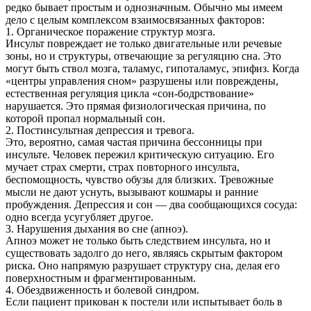
редко бывает простым и однозначным. Обычно мы имеем
дело с целым комплексом взаимосвязанных факторов:
1. Органическое поражение структур мозга.
Инсульт повреждает не только двигательные или речевые
зоны, но и структуры, отвечающие за регуляцию сна. Это
могут быть ствол мозга, таламус, гипоталамус, эпифиз. Когда
«центры управления сном» разрушены или повреждены,
естественная регуляция цикла «сон-бодрствование»
нарушается. Это прямая физиологическая причина, по
которой пропал нормальный сон.
2. Постинсультная депрессия и тревога.
Это, вероятно, самая частая причина бессонницы при
инсульте. Человек пережил критическую ситуацию. Его
мучает страх смерти, страх повторного инсульта,
беспомощность, чувство обузы для близких. Тревожные
мысли не дают уснуть, вызывают кошмары и ранние
пробуждения. Депрессия и сон — два сообщающихся сосуда:
одно всегда усугубляет другое.
3. Нарушения дыхания во сне (апноэ).
Апноэ может не только быть следствием инсульта, но и
существовать задолго до него, являясь скрытым фактором
риска. Оно напрямую разрушает структуру сна, делая его
поверхностным и фрагментированным.
4. Обездвиженность и болевой синдром.
Если пациент прикован к постели или испытывает боль в