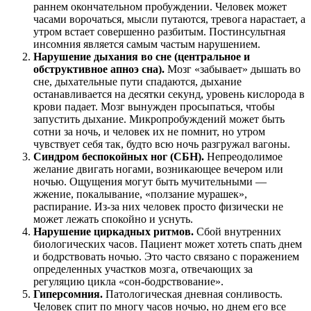
раннем окончательном пробуждении. Человек может
часами ворочаться, мысли путаются, тревога нарастает, а
утром встает совершенно разбитым. Постинсультная
инсомния является самым частым нарушением.
Нарушение дыхания во сне (центральное и
обструктивное апноэ сна).
Мозг «забывает» дышать во
сне, дыхательные пути спадаются, дыхание
останавливается на десятки секунд, уровень кислорода в
крови падает. Мозг вынужден просыпаться, чтобы
запустить дыхание. Микропробуждений может быть
сотни за ночь, и человек их не помнит, но утром
чувствует себя так, будто всю ночь разгружал вагоны.
Синдром беспокойных ног (СБН).
Непреодолимое
желание двигать ногами, возникающее вечером или
ночью. Ощущения могут быть мучительными —
жжение, покалывание, «ползание мурашек»,
распирание. Из-за них человек просто физически не
может лежать спокойно и уснуть.
Нарушение циркадных ритмов.
Сбой внутренних
биологических часов. Пациент может хотеть спать днем
и бодрствовать ночью. Это часто связано с поражением
определенных участков мозга, отвечающих за
регуляцию цикла «сон-бодрствование».
Гиперсомния.
Патологическая дневная сонливость.
Человек спит по многу часов ночью, но днем его все