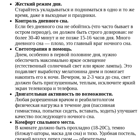
Жесткий режим дня.
Старайтесь укладываться и подниматься в одно и то же
время, даже в выходные и праздники.
Контроль дневного сна.
Если без дневного сна не обойтись (что часто бывает в
остром периоде), он должен быть строго дозирован: не
более 30-40 минут и не позже 15-16 часов дня. Много
дневного сна — плохо, это главный враг ночного сна.
Светотерапия в помощь.
Днем, особенно в первой половине дня, нужно
обеспечить максимально яркое освещение
(естественный солнечный свет или яркие лампы). Это
подавляет выработку мелатонина днем и помогает
накопить его к ночи. Вечером, за 2-3 часа до сна, свет
должен быть приглушенным, теплым, исключите яркий
экран телевизора и телефона.
Двигательная активность по возможности.
Любая разрешенная врачом и реабилитологом
физическая нагрузка в течение дня (пассивная
гимнастика, попытки сидеть, вставать, ходить) улучшает
качество последующего ночного сна.
Комфорт спального места.
В комнате должно быть прохладно (18-20С), темно
(блэкаут-шторы, маска для сна) и тихо. Удобная постель,
свежий воздух перед сном — обязательны.