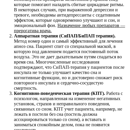
которые помогают наладить сбитые циркадные ритмы.
В некоторых случаях, при выраженной депрессии и
тревоге, необходимы антидепрессанты с седативным
эффектом, которые одновременно улучшают и сон, и
эмоциональный фон.
Назначение любых препаратов —
прерогатива врача.
Аппаратная терапия (СиПАП/БиПАП терапия).
Метод номер один и самый эффективный для лечения
апноэ сна. Пациент спит со специальной маской, в
которую под давлением подается постоянный поток
воздуха. Это не дает дыхательным путям спадаться во
время сна. Многочисленные исследования
подтверждают, что СиПАП-терапия у пациентов после
инсульта не только улучшает качество сна и
когнитивные функции, но и достоверно снижает риск
повторного инсульта и сердечно-сосудистую
смертность.
Когнитивно-поведенческая терапия (КПТ).
Работа с
психологом, направленная на изменение негативных
установок, страхов и неправильного поведения,
связанных со сном. КПТ учит пациента, например, не
лежать в постели без сна (постель должна
ассоциироваться только со сном), а вставать и
заниматься спокойным делом, пока не появится
сонливость.