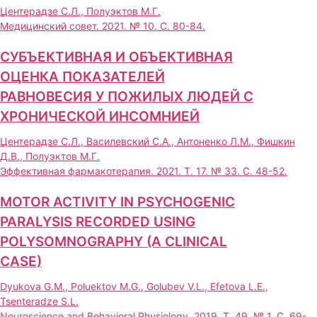
Центерадзе С.Л., Полуэктов М.Г.
Медицинский совет. 2021. № 10. С. 80-84.
СУБЪЕКТИВНАЯ И ОБЪЕКТИВНАЯ
ОЦЕНКА ПОКАЗАТЕЛЕЙ
РАВНОВЕСИЯ У ПОЖИЛЫХ ЛЮДЕЙ С
ХРОНИЧЕСКОЙ ИНСОМНИЕЙ
Центерадзе С.Л., Василевский С.А., Антоненко Л.М., Фишкин
Д.В., Полуэктов М.Г.
Эффективная фармакотерапия. 2021. Т. 17. № 33. С. 48-52.
MOTOR ACTIVITY IN PSYCHOGENIC
PARALYSIS RECORDED USING
POLYSOMNOGRAPHY (A CLINICAL
CASE)
Dyukova G.M., Poluektov M.G., Golubev V.L., Efetova L.E.,
Tsenteradze S.L.
Neuroscience and Behavioral Physiology. 2019. Т. 49. № 1. С. 69-