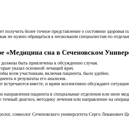
ет получить более точное представление о состоянии здоровья п
 как не нужно обращаться к нескольким специалистам по отдельн
ре «Медицина сна в Сеченовском Универ
ты должны быть привлечены к обсуждению случая.
торые указал основной лечащий врач.
чтобы всем участникам, включая пациента, было удобно.
иента и результаты его анализов.
нт встречаются вместе, и врачи коллективно обсуждают ситуац
ти направления пациента в специальные отделения или иное ме
 точный диагноз, методику лечения или направление на опера
ролог, сомнолог Сеченовского университета Серго Леванович Це